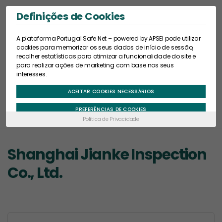
Definições de Cookies
A plataforma Portugal Safe Net – powered by APSEI pode utilizar
cookies para memorizar os seus dados de início de sessão,
recolher estatísticas para otimizar a funcionalidade do site e
para realizar ações de marketing com base nos seus
interesses.
Início
Portugal Safe
China
Mercados Tradicionais
ACEITAR COOKIES NECESSÁRIOS
Shanghai Jianke Inspection Co., Ltd.
PREFERÊNCIAS DE COOKIES
Política de Privacidade
Shanghai Jianke Inspection
Co., Ltd.