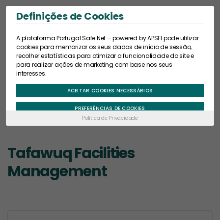
Definições de Cookies
A plataforma Portugal Safe Net – powered by APSEI pode utilizar
cookies para memorizar os seus dados de início de sessão,
recolher estatísticas para otimizar a funcionalidade do site e
para realizar ações de marketing com base nos seus
interesses.
Início
Portugal Safe
Emirados Arabes Unídos (EAU)
ACEITAR COOKIES NECESSÁRIOS
Mercados Tradicionais
Tafawuq Facilities Management
PREFERÊNCIAS DE COOKIES
Política de Privacidade
Tafawuq Facilities
Management